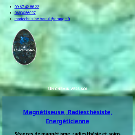
09 67 42 88 22
0683056097
mariechristine.barrull@orange.fr
Un chemin vers soi
Magnétiseuse, Radiesthésiste,
Energéticienne
Séances de magnétisme, radiesthésie et soins