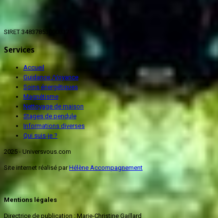
SIRET 34837853000037
Services
Accueil
Guidance /Voyance
Soins énergétiques
Magnétisme
Nettoyage de maison
Stages de pendule
Informations diverses
Qui suis-je ?
2025 - Universvous.com
Site internet réalisé par
Hélène Accompagnement
Mentions légales
Directrice de publication : Marie-Christine Gaillard