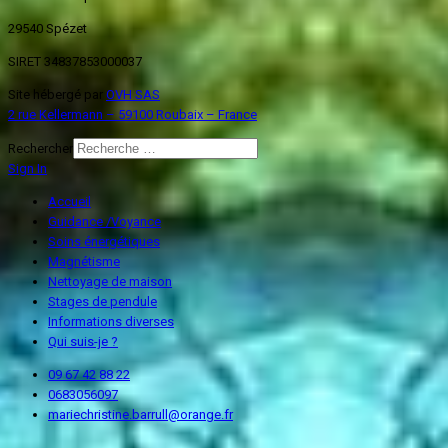
29540 Spézet
SIRET 34837853000037
Site hébergé par
OVH SAS
2 rue Kellermann – 59100 Roubaix – France
Rechercher
Sign In
Accueil
Guidance /Voyance
Soins énergétiques
Magnétisme
Nettoyage de maison
Stages de pendule
Informations diverses
Qui suis-je ?
09 67 42 88 22
0683056097
mariechristine.barrull@orange.fr